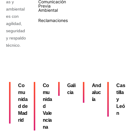
Comunicación
as y
Previa
ambiental
Ambiental
es con
Reclamaciones
agilidad,
seguridad
y respaldo
técnico.
Co
Co
Gali
And
Cas
mu
mu
cia
aluc
tilla
nida
nida
ía
y
d de
d
Leó
Mad
Vale
n
rid
ncia
na