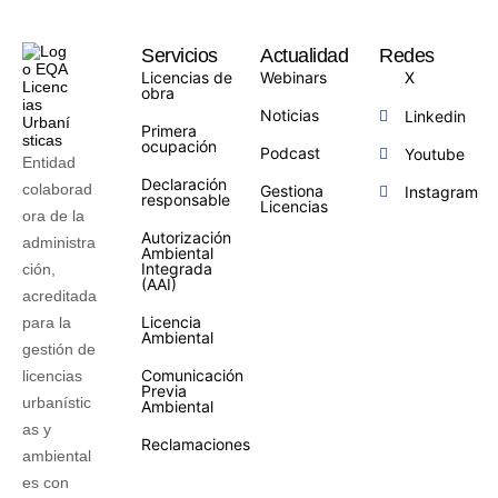
Servicios
Actualidad
Redes
Licencias de
Webinars
X
obra
Noticias
Linkedin
Primera
ocupación
Podcast
Youtube
Entidad
Declaración
colaborad
Gestiona
Instagram
responsable
Licencias
ora de la
Autorización
administra
Ambiental
Integrada
ción,
(AAI)
acreditada
Licencia
para la
Ambiental
gestión de
Comunicación
licencias
Previa
urbanístic
Ambiental
as y
Reclamaciones
ambiental
es con