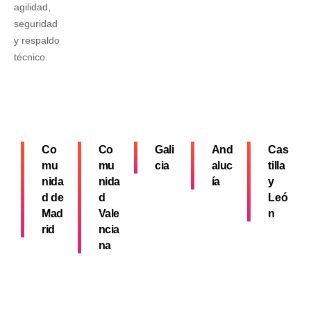
agilidad,
seguridad
y respaldo
técnico.
Co
Co
Gali
And
Cas
mu
mu
cia
aluc
tilla
nida
nida
ía
y
d de
d
Leó
Mad
Vale
n
rid
ncia
na