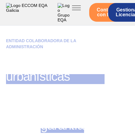
Contacto
Gestion
Inicio
con EQA
Licenci
Servicios ECCOM
Legislación
ENTIDAD COLABORADORA DE LA
ADMINISTRACIÓN
Quienes somos
Licencias
Actualidad
urbanísticas
ECCOM en
Galicia
con la
garantía
EQA