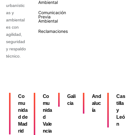
Ambiental
urbanístic
Comunicación
as y
Previa
ambiental
Ambiental
es con
Reclamaciones
agilidad,
seguridad
y respaldo
técnico.
Co
Co
Gali
And
Cas
mu
mu
cia
aluc
tilla
nida
nida
ía
y
d de
d
Leó
Mad
Vale
n
rid
ncia