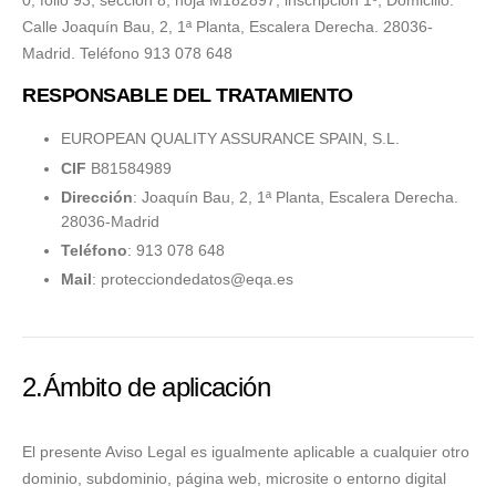
0, folio 93, sección 8, hoja M182897, inscripción 1º, Domicilio:
Calle Joaquín Bau, 2, 1ª Planta, Escalera Derecha. 28036-
Madrid. Teléfono 913 078 648
RESPONSABLE DEL TRATAMIENTO
EUROPEAN QUALITY ASSURANCE SPAIN, S.L.
CIF
B81584989
Dirección
: Joaquín Bau, 2, 1ª Planta, Escalera Derecha.
28036-Madrid
Teléfono
: 913 078 648
Mail
:
protecciondedatos@eqa.es
2.Ámbito de aplicación
El presente Aviso Legal es igualmente aplicable a cualquier otro
dominio, subdominio, página web, microsite o entorno digital