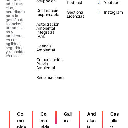
ocupación
Podcast
Youtube
administra
ción,
Declaración
acreditada
Gestiona
Instagram
responsable
para la
Licencias
gestión de
licencias
Autorización
urbanístic
Ambiental
as y
Integrada
ambiental
(AAI)
es con
agilidad,
Licencia
seguridad
Ambiental
y respaldo
técnico.
Comunicación
Previa
Ambiental
Reclamaciones
Co
Co
Gali
And
Cas
mu
mu
cia
aluc
tilla
nida
nida
ía
y