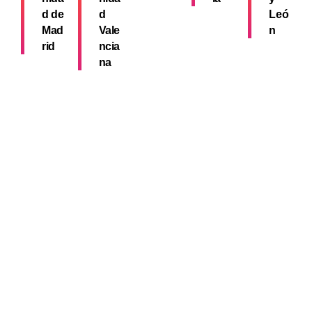
d de
d
Leó
Mad
Vale
n
rid
ncia
na