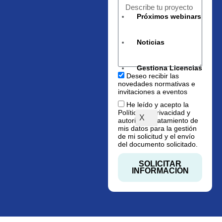
Próximos webinars
Noticias
Gestiona Licencias
Deseo recibir las
novedades normativas e
invitaciones a eventos
He leído y acepto la
Política de privacidad
y
X
autorizo el tratamiento de
mis datos para la gestión
de mi solicitud y el envío
del documento solicitado.
SOLICITAR
INFORMACIÓN