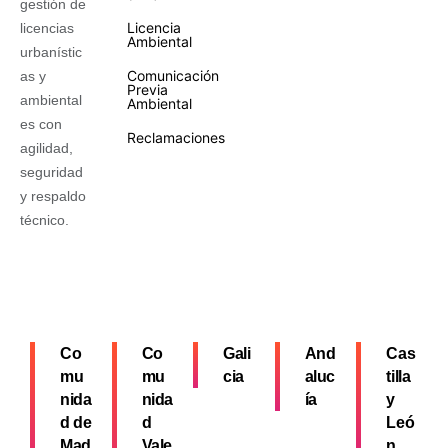
gestión de
Licencia
licencias
Ambiental
urbanístic
Comunicación
as y
Previa
ambiental
Ambiental
es con
Reclamaciones
agilidad,
seguridad
y respaldo
técnico.
Co
Co
Gali
And
Cas
mu
mu
cia
aluc
tilla
nida
nida
ía
y
d de
d
Leó
Mad
Vale
n