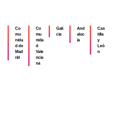
Co
Co
Gali
And
Cas
mu
mu
cia
aluc
tilla
nida
nida
ía
y
d de
d
Leó
Mad
Vale
n
rid
ncia
na