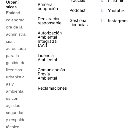
Noticias
Linkedin
Primera
ocupación
Podcast
Youtube
Entidad
Declaración
colaborad
Gestiona
Instagram
responsable
Licencias
ora de la
Autorización
administra
Ambiental
Integrada
ción,
(AAI)
acreditada
Licencia
para la
Ambiental
gestión de
Comunicación
licencias
Previa
urbanístic
Ambiental
as y
Reclamaciones
ambiental
es con
agilidad,
seguridad
y respaldo
técnico.