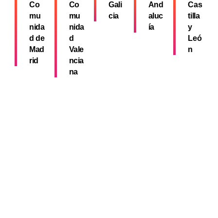
Co
Co
Gali
And
Cas
mu
mu
cia
aluc
tilla
nida
nida
ía
y
d de
d
Leó
Mad
Vale
n
rid
ncia
na