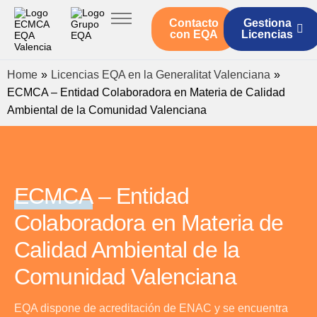
Contacto
Gestiona
Inicio
con EQA
Licencias
Servicios ECMCA
Home
»
Licencias EQA en la Generalitat Valenciana
»
Legislación
ECMCA – Entidad Colaboradora en Materia de Calidad
Ambiental de la Comunidad Valenciana
Quienes somos
Actualidad
ECMCA
– Entidad
Colaboradora en Materia de
Calidad Ambiental de la
Comunidad Valenciana
EQA dispone de acreditación de ENAC y se encuentra