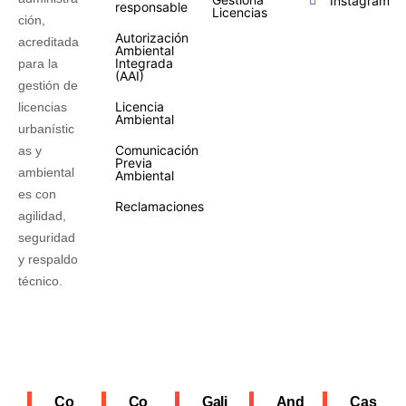
Instagram
responsable
Licencias
ción,
Autorización
acreditada
Ambiental
Integrada
para la
(AAI)
gestión de
Licencia
licencias
Ambiental
urbanístic
Comunicación
as y
Previa
ambiental
Ambiental
es con
Reclamaciones
agilidad,
seguridad
y respaldo
técnico.
Co
Co
Gali
And
Cas