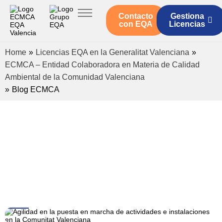
Contacto
Gestiona
Inicio
con EQA
Licencias
Servicios ECMCA
Home
»
Licencias EQA en la Generalitat Valenciana
»
Legislación
ECMCA – Entidad Colaboradora en Materia de Calidad
Ambiental de la Comunidad Valenciana
Quienes somos
»
Blog ECMCA
Actualidad
16
Jun