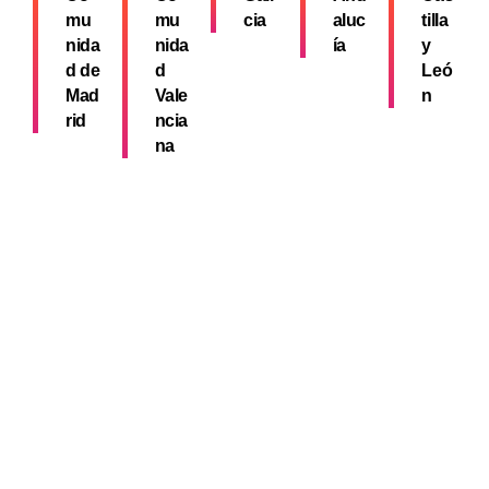
mu
mu
cia
aluc
tilla
nida
nida
ía
y
d de
d
Leó
Mad
Vale
n
rid
ncia
na