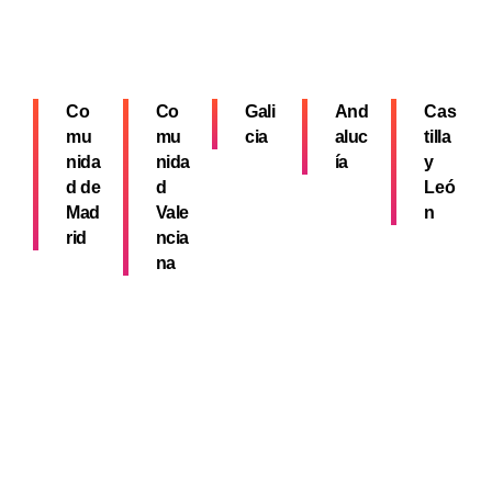
Co
Co
Gali
And
Cas
mu
mu
cia
aluc
tilla
nida
nida
ía
y
d de
d
Leó
Mad
Vale
n
rid
ncia
na