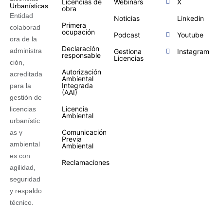
Licencias de
Webinars
X
obra
Entidad
Noticias
Linkedin
Primera
colaborad
ocupación
Podcast
Youtube
ora de la
Declaración
administra
Gestiona
Instagram
responsable
Licencias
ción,
Autorización
acreditada
Ambiental
Integrada
para la
(AAI)
gestión de
Licencia
licencias
Ambiental
urbanístic
Comunicación
as y
Previa
ambiental
Ambiental
es con
Reclamaciones
agilidad,
seguridad
y respaldo
técnico.