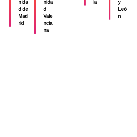
nida
nida
ía
y
d de
d
Leó
Mad
Vale
n
rid
ncia
na