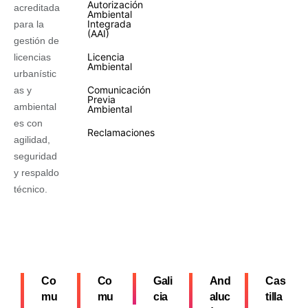
Autorización
acreditada
Ambiental
Integrada
para la
(AAI)
gestión de
Licencia
licencias
Ambiental
urbanístic
Comunicación
as y
Previa
ambiental
Ambiental
es con
Reclamaciones
agilidad,
seguridad
y respaldo
técnico.
Co
Co
Gali
And
Cas
mu
mu
cia
aluc
tilla