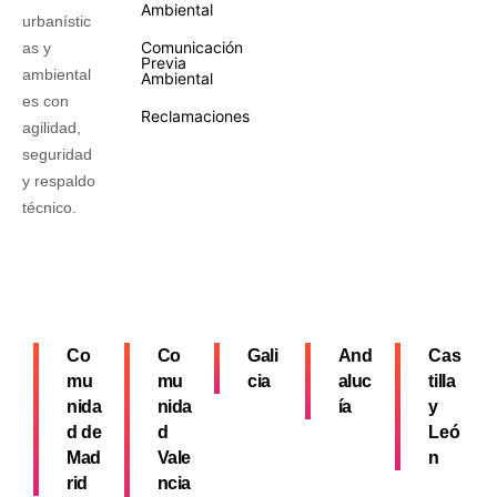
Ambiental
urbanístic
Comunicación
as y
Previa
ambiental
Ambiental
es con
Reclamaciones
agilidad,
seguridad
y respaldo
técnico.
Co
Co
Gali
And
Cas
mu
mu
cia
aluc
tilla
nida
nida
ía
y
d de
d
Leó
Mad
Vale
n
rid
ncia