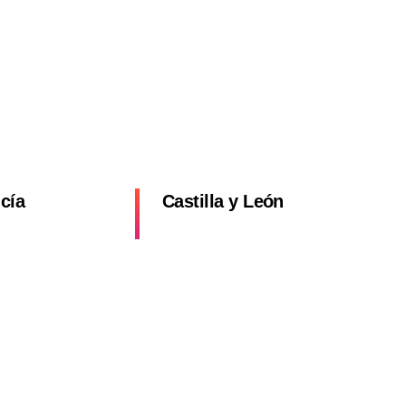
a
cía
Castilla y León