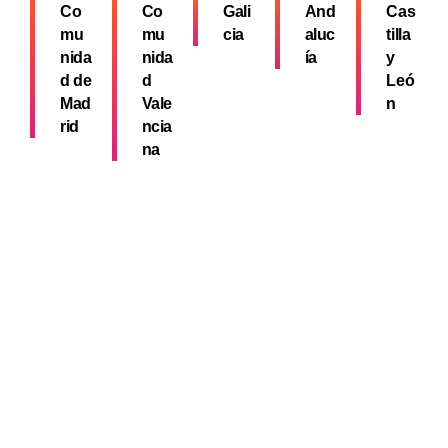
Co
Co
Gali
And
Cas
mu
mu
cia
aluc
tilla
nida
nida
ía
y
d de
d
Leó
Mad
Vale
n
rid
ncia
na