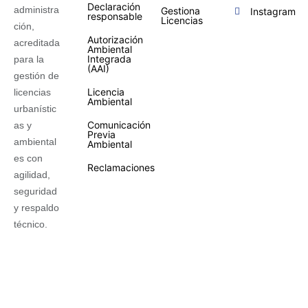
Declaración
administra
Gestiona
Instagram
responsable
Licencias
ción,
Autorización
acreditada
Ambiental
Integrada
para la
(AAI)
gestión de
Licencia
licencias
Ambiental
urbanístic
Comunicación
as y
Previa
ambiental
Ambiental
es con
Reclamaciones
agilidad,
seguridad
y respaldo
técnico.