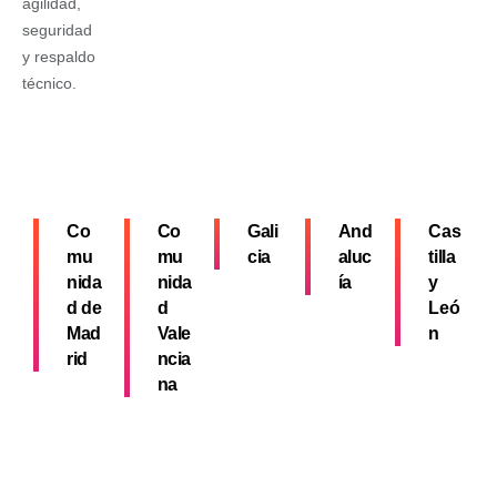
agilidad,
seguridad
y respaldo
técnico.
Co
Co
Gali
And
Cas
mu
mu
cia
aluc
tilla
nida
nida
ía
y
d de
d
Leó
Mad
Vale
n
rid
ncia
na