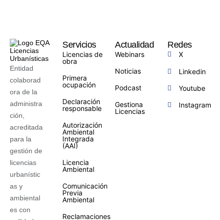
Servicios
Actualidad
Redes
Licencias de
Webinars
X
obra
Entidad
Noticias
Linkedin
Primera
colaborad
ocupación
Podcast
Youtube
ora de la
Declaración
administra
Gestiona
Instagram
responsable
Licencias
ción,
Autorización
acreditada
Ambiental
Integrada
para la
(AAI)
gestión de
Licencia
licencias
Ambiental
urbanístic
Comunicación
as y
Previa
ambiental
Ambiental
es con
Reclamaciones