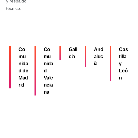
y respaldo
técnico.
Co
Co
Gali
And
Cas
mu
mu
cia
aluc
tilla
nida
nida
ía
y
d de
d
Leó
Mad
Vale
n
rid
ncia
na