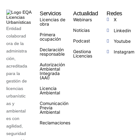
Servicios
Actualidad
Redes
Licencias de
Webinars
X
obra
Entidad
Noticias
Linkedin
Primera
colaborad
ocupación
Podcast
Youtube
ora de la
Declaración
administra
Gestiona
Instagram
responsable
Licencias
ción,
Autorización
acreditada
Ambiental
Integrada
para la
(AAI)
gestión de
Licencia
licencias
Ambiental
urbanístic
Comunicación
as y
Previa
ambiental
Ambiental
es con
Reclamaciones
agilidad,
seguridad