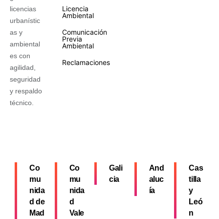
Licencia
licencias
Ambiental
urbanístic
Comunicación
as y
Previa
ambiental
Ambiental
es con
Reclamaciones
agilidad,
seguridad
y respaldo
técnico.
Co
Co
Gali
And
Cas
mu
mu
cia
aluc
tilla
nida
nida
ía
y
d de
d
Leó
Mad
Vale
n