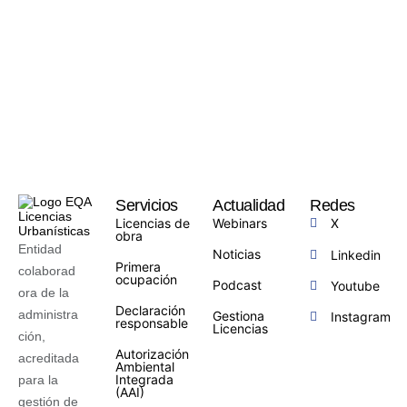
Servicios
Actualidad
Redes
Licencias de
Webinars
X
obra
Entidad
Noticias
Linkedin
Primera
colaborad
ocupación
Podcast
Youtube
ora de la
Declaración
administra
Gestiona
Instagram
responsable
Licencias
ción,
Autorización
acreditada
Ambiental
Integrada
para la
(AAI)
gestión de