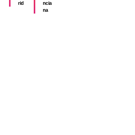
rid
ncia
na