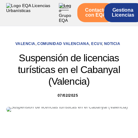
Contacto
Gestiona
Inicio
con EQA
Licencias
Servicios
Quienes somos
VALENCIA
,
COMUNIDAD VALENCIANA
,
ECUV
,
NOTICIA
Actualidad
Suspensión de licencias
turísticas en el Cabanyal
(Valencia)
07/02/2025