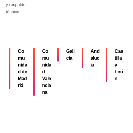
y respaldo
técnico.
Co
Co
Gali
And
Cas
mu
mu
cia
aluc
tilla
nida
nida
ía
y
d de
d
Leó
Mad
Vale
n
rid
ncia
na