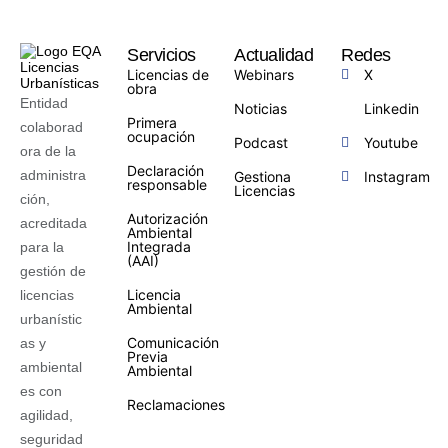
Servicios
Actualidad
Redes
Licencias de
Webinars
X
obra
Entidad
Noticias
Linkedin
Primera
colaborad
ocupación
Podcast
Youtube
ora de la
Declaración
administra
Gestiona
Instagram
responsable
Licencias
ción,
Autorización
acreditada
Ambiental
Integrada
para la
(AAI)
gestión de
Licencia
licencias
Ambiental
urbanístic
Comunicación
as y
Previa
ambiental
Ambiental
es con
Reclamaciones
agilidad,
seguridad