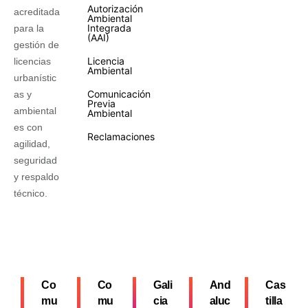
Autorización
acreditada
Ambiental
Integrada
para la
(AAI)
gestión de
Licencia
licencias
Ambiental
urbanístic
Comunicación
as y
Previa
ambiental
Ambiental
es con
Reclamaciones
agilidad,
seguridad
y respaldo
técnico.
Co
Co
Gali
And
Cas
mu
mu
cia
aluc
tilla