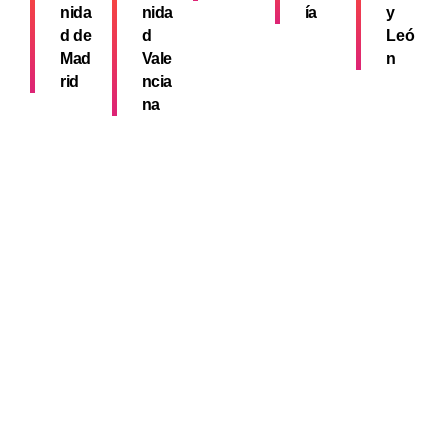
nida
nida
ía
y
d de
d
Leó
Mad
Vale
n
rid
ncia
na