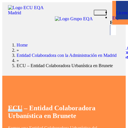
Cont
Ge
Inicio
con
Licenc
Servici
EQA
ECU
Home
L
»
D
Entidad Colaboradora con la Administración en Madrid
M
»
ECU – Entidad Colaboradora Urbanística en Brunete
ECU
– Entidad Colaboradora
Urbanística en Brunete
Somos una Entidad Colaboradora Urbanística del