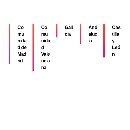
Co
Co
Gali
And
Cas
mu
mu
cia
aluc
tilla
nida
nida
ía
y
d de
d
Leó
Mad
Vale
n
rid
ncia
na