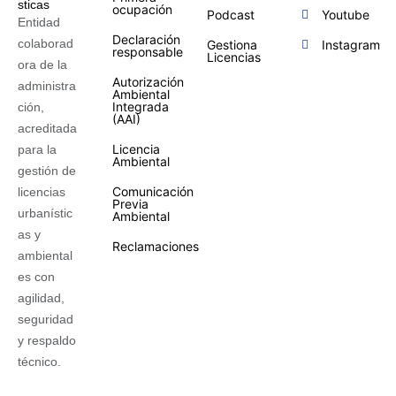
ocupación
Podcast
Youtube
Entidad
Declaración
colaborad
Gestiona
Instagram
responsable
Licencias
ora de la
Autorización
administra
Ambiental
Integrada
ción,
(AAI)
acreditada
Licencia
para la
Ambiental
gestión de
Comunicación
licencias
Previa
urbanístic
Ambiental
as y
Reclamaciones
ambiental
es con
agilidad,
seguridad
y respaldo
técnico.