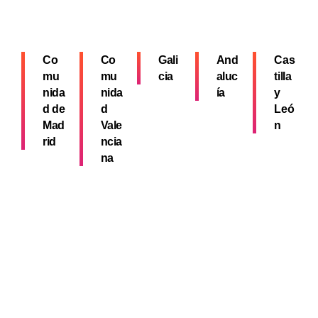
Co
Co
Gali
And
Cas
mu
mu
cia
aluc
tilla
nida
nida
ía
y
d de
d
Leó
Mad
Vale
n
rid
ncia
na