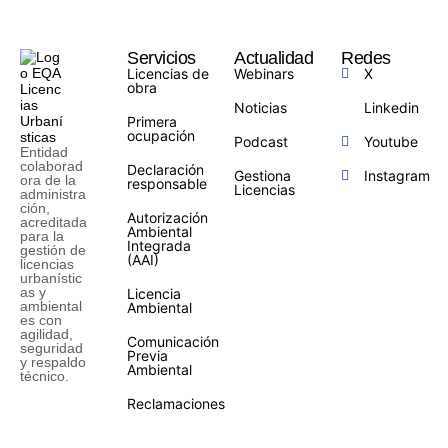
Servicios
Actualidad
Redes
Licencias de
Webinars
X
obra
Noticias
Linkedin
Primera
ocupación
Podcast
Youtube
Entidad
colaborad
Declaración
Gestiona
Instagram
ora de la
responsable
Licencias
administra
ción,
Autorización
acreditada
Ambiental
para la
Integrada
gestión de
(AAI)
licencias
urbanístic
as y
Licencia
ambiental
Ambiental
es con
agilidad,
Comunicación
seguridad
Previa
y respaldo
Ambiental
técnico.
Reclamaciones