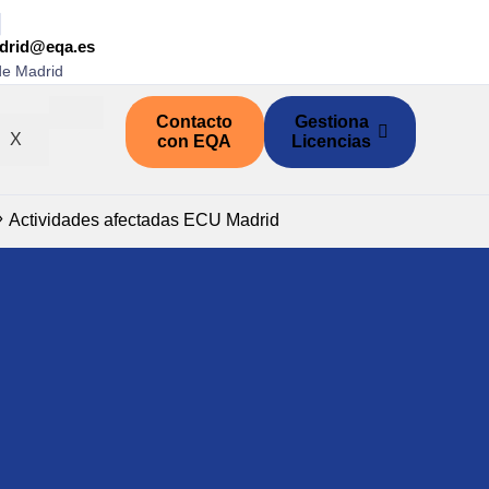
adrid@eqa.es
e Madrid
Contacto
Gestiona
X
con EQA
Licencias
»
Actividades afectadas ECU Madrid