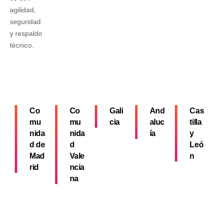
agilidad,
seguridad
y respaldo
técnico.
Co
Co
Gali
And
Cas
mu
mu
cia
aluc
tilla
nida
nida
ía
y
d de
d
Leó
Mad
Vale
n
rid
ncia
na