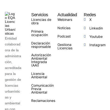
Servicios
Actualidad
Redes
Licencias de
Webinars
X
obra
Noticias
Linkedin
Primera
ocupación
Podcast
Youtube
Entidad
Declaración
colaborad
Gestiona
Instagram
responsable
Licencias
ora de la
Autorización
administra
Ambiental
Integrada
ción,
(AAI)
acreditada
Licencia
para la
Ambiental
gestión de
Comunicación
licencias
Previa
urbanístic
Ambiental
as y
Reclamaciones
ambiental
es con