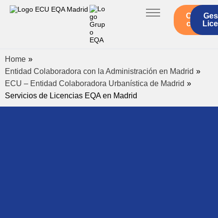
Contact
Ges
Inicio
con EQ
Lic
Servicios ECU
Home
»
Legislación ECU
Entidad Colaboradora con la Administración en Madrid
»
Quienes somos
ECU – Entidad Colaboradora Urbanística de Madrid
»
Servicios de Licencias EQA en Madrid
Actualidad