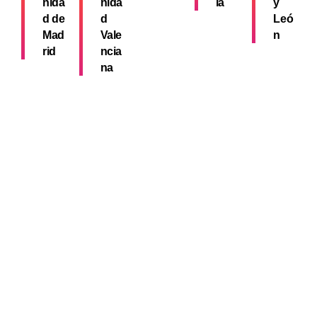
nida
nida
ía
y
d de
d
Leó
Mad
Vale
n
rid
ncia
na