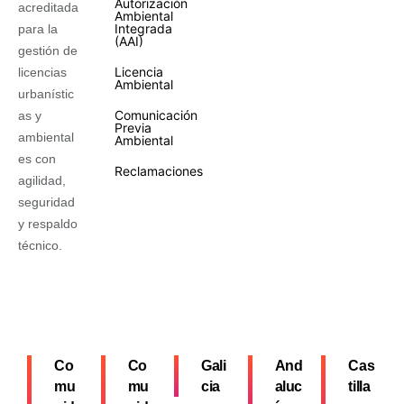
Autorización
acreditada
Ambiental
Integrada
para la
(AAI)
gestión de
Licencia
licencias
Ambiental
urbanístic
Comunicación
as y
Previa
ambiental
Ambiental
es con
Reclamaciones
agilidad,
seguridad
y respaldo
técnico.
Co
Co
Gali
And
Cas
mu
mu
cia
aluc
tilla