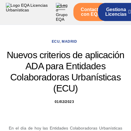
Contacto
Gestiona
Inicio
con EQA
Licencias
Servicios
Quienes somos
ECU
,
MADRID
Actualidad
Nuevos criterios de aplicación
ADA para Entidades
Colaboradoras Urbanísticas
(ECU)
01/02/2023
En el día de hoy las Entidades Colaboradoras Urbanísticas