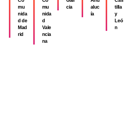
Co
Co
Gali
And
Cas
mu
mu
cia
aluc
tilla
nida
nida
ía
y
d de
d
Leó
Mad
Vale
n
rid
ncia
na