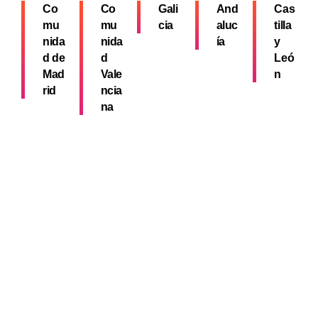
Co
Co
Gali
And
Cas
mu
mu
cia
aluc
tilla
nida
nida
ía
y
d de
d
Leó
Mad
Vale
n
rid
ncia
na