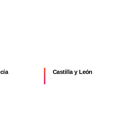
a
cía
Castilla y León