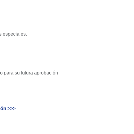
s especiales.
no para su futura aprobación
ión >>>