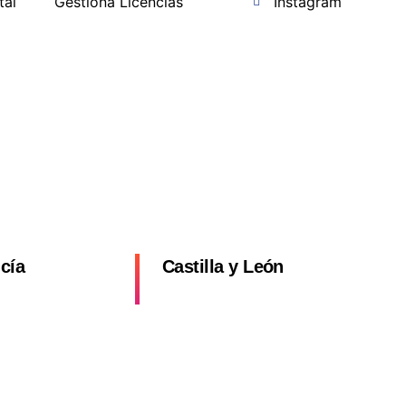
tal
Gestiona Licencias
Instagram
a
cía
Castilla y León