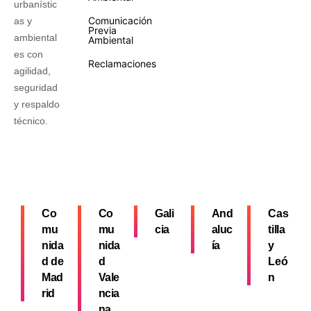
urbanístic
Comunicación
as y
Previa
ambiental
Ambiental
es con
Reclamaciones
agilidad,
seguridad
y respaldo
técnico.
Co
Co
Gali
And
Cas
mu
mu
cia
aluc
tilla
nida
nida
ía
y
d de
d
Leó
Mad
Vale
n
rid
ncia
na