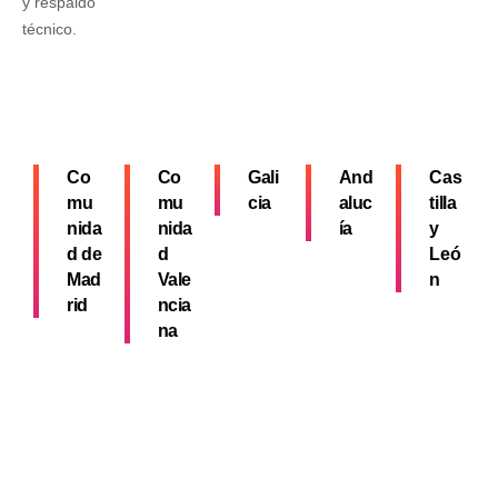
y respaldo
técnico.
Co
Co
Gali
And
Cas
mu
mu
cia
aluc
tilla
nida
nida
ía
y
d de
d
Leó
Mad
Vale
n
rid
ncia
na