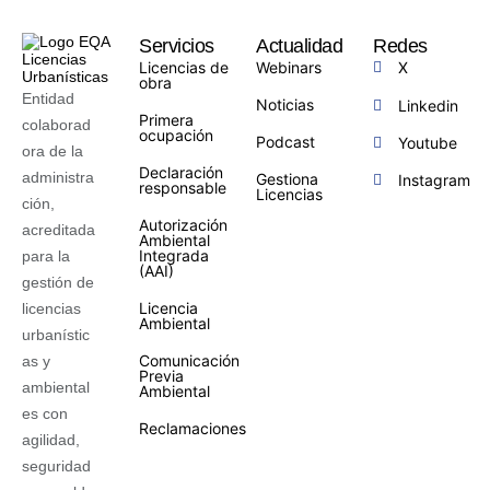
Servicios
Actualidad
Redes
Licencias de
Webinars
X
obra
Entidad
Noticias
Linkedin
Primera
colaborad
ocupación
Podcast
Youtube
ora de la
Declaración
administra
Gestiona
Instagram
responsable
Licencias
ción,
Autorización
acreditada
Ambiental
Integrada
para la
(AAI)
gestión de
Licencia
licencias
Ambiental
urbanístic
Comunicación
as y
Previa
ambiental
Ambiental
es con
Reclamaciones
agilidad,
seguridad