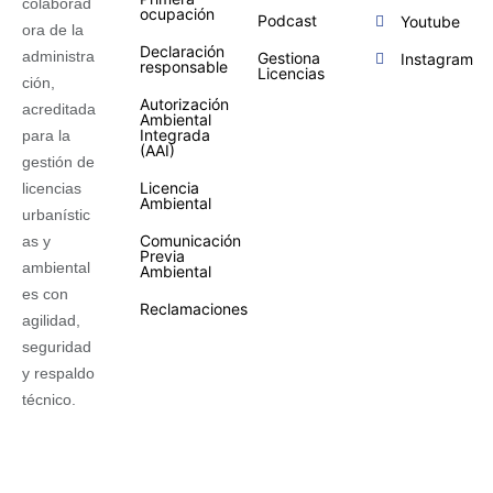
colaborad
ocupación
Podcast
Youtube
ora de la
Declaración
administra
Gestiona
Instagram
responsable
Licencias
ción,
Autorización
acreditada
Ambiental
Integrada
para la
(AAI)
gestión de
Licencia
licencias
Ambiental
urbanístic
Comunicación
as y
Previa
ambiental
Ambiental
es con
Reclamaciones
agilidad,
seguridad
y respaldo
técnico.