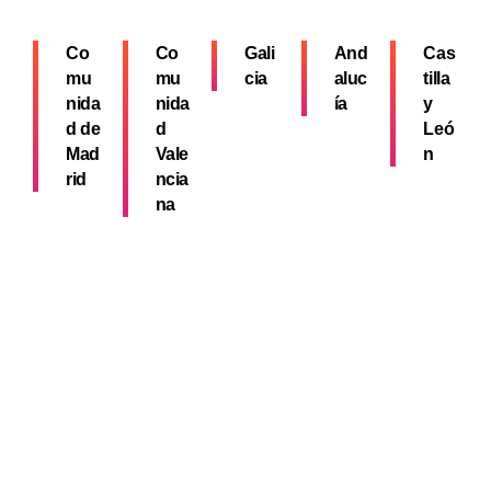
Co
Co
Gali
And
Cas
mu
mu
cia
aluc
tilla
nida
nida
ía
y
d de
d
Leó
Mad
Vale
n
rid
ncia
na