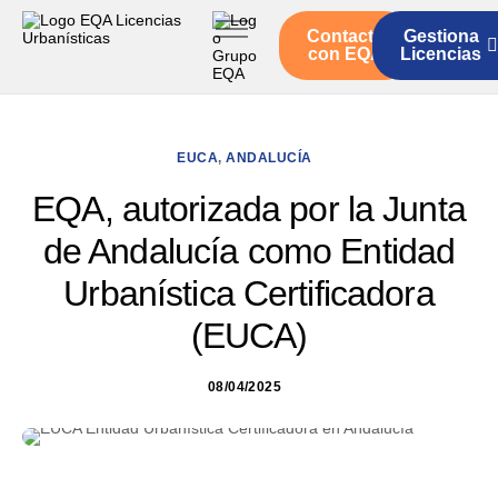
Contacto
Gestiona
Inicio
con EQA
Licencias
Servicios
Quienes somos
EUCA
,
ANDALUCÍA
Actualidad
EQA, autorizada por la Junta
de Andalucía como Entidad
Urbanística Certificadora
(EUCA)
08/04/2025