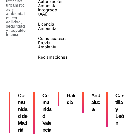
licencias
Autorización
urbanístic
Ambiental
as y
Integrada
ambiental
(AAI)
es con
agilidad,
Licencia
seguridad
Ambiental
y respaldo
técnico.
Comunicación
Previa
Ambiental
Reclamaciones
Co
Co
Gali
And
Cas
mu
mu
cia
aluc
tilla
nida
nida
ía
y
d de
d
Leó
Mad
Vale
n
rid
ncia