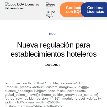
Contacto
Gestiona
Inicio
con EQA
Licencias
Servicios
Quienes somos
ECU
Actualidad
Nueva regulación para
establecimientos hoteleros
22/03/2023
[et_pb_section fb_built=»1″ _builder_version=»4.16″
_module_preset=»default» custom_margin=»-75px|||||»
custom_padding=»1vh||0vh||false|false» locked=»off»
global_colors_info=»{}» theme_builder_area=»post_content»]
[et_pb_row _builder_version=»4.16″ _module_preset=»default»
width=»100%» max_width=»2560%»
custom_margin=»-244px|auto||auto||»