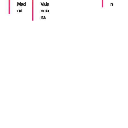
Mad
Vale
n
rid
ncia
na