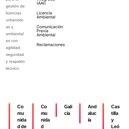
(AAI)
gestión de
Licencia
licencias
Ambiental
urbanístic
Comunicación
as y
Previa
ambiental
Ambiental
es con
Reclamaciones
agilidad,
seguridad
y respaldo
técnico.
Co
Co
Gali
And
Cas
mu
mu
cia
aluc
tilla
nida
nida
ía
y
d de
d
Leó