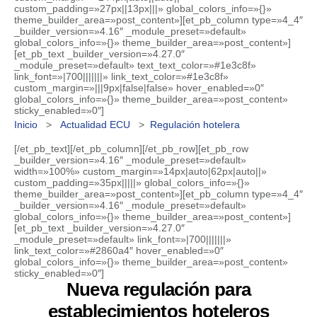
custom_padding=»27px||13px|||» global_colors_info=»{}»
theme_builder_area=»post_content»][et_pb_column type=»4_4″
_builder_version=»4.16″ _module_preset=»default»
global_colors_info=»{}» theme_builder_area=»post_content»]
[et_pb_text _builder_version=»4.27.0″
_module_preset=»default» text_text_color=»#1e3c8f»
link_font=»|700|||||||» link_text_color=»#1e3c8f»
custom_margin=»|||9px|false|false» hover_enabled=»0″
global_colors_info=»{}» theme_builder_area=»post_content»
sticky_enabled=»0″]
Inicio
>
Actualidad ECU
>
Regulación hotelera
[/et_pb_text][/et_pb_column][/et_pb_row][et_pb_row
_builder_version=»4.16″ _module_preset=»default»
width=»100%» custom_margin=»14px|auto|62px|auto||»
custom_padding=»35px|||||» global_colors_info=»{}»
theme_builder_area=»post_content»][et_pb_column type=»4_4″
_builder_version=»4.16″ _module_preset=»default»
global_colors_info=»{}» theme_builder_area=»post_content»]
[et_pb_text _builder_version=»4.27.0″
_module_preset=»default» link_font=»|700|||||||»
link_text_color=»#2860a4″ hover_enabled=»0″
global_colors_info=»{}» theme_builder_area=»post_content»
sticky_enabled=»0″]
Nueva regulación para
establecimientos hoteleros