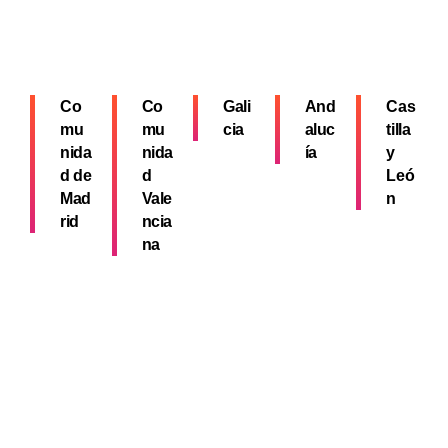
Co
Co
Gali
And
Cas
mu
mu
cia
aluc
tilla
nida
nida
ía
y
d de
d
Leó
Mad
Vale
n
rid
ncia
na