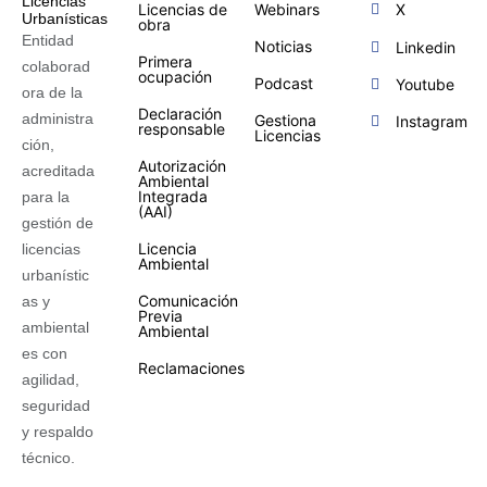
Licencias de
Webinars
X
obra
Entidad
Noticias
Linkedin
Primera
colaborad
ocupación
Podcast
Youtube
ora de la
Declaración
administra
Gestiona
Instagram
responsable
Licencias
ción,
Autorización
acreditada
Ambiental
Integrada
para la
(AAI)
gestión de
Licencia
licencias
Ambiental
urbanístic
Comunicación
as y
Previa
ambiental
Ambiental
es con
Reclamaciones
agilidad,
seguridad
y respaldo
técnico.