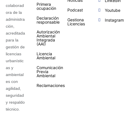
Noticias
Linkedin
Primera
colaborad
ocupación
Podcast
Youtube
ora de la
Declaración
administra
Gestiona
Instagram
responsable
Licencias
ción,
Autorización
acreditada
Ambiental
Integrada
para la
(AAI)
gestión de
Licencia
licencias
Ambiental
urbanístic
Comunicación
as y
Previa
ambiental
Ambiental
es con
Reclamaciones
agilidad,
seguridad
y respaldo
técnico.