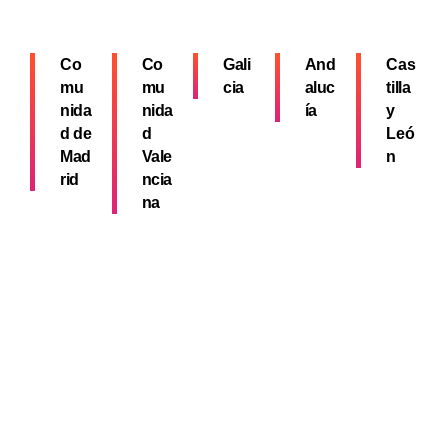
Co
Co
Gali
And
Cas
mu
mu
cia
aluc
tilla
nida
nida
ía
y
d de
d
Leó
Mad
Vale
n
rid
ncia
na