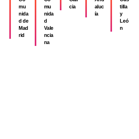
mu
mu
cia
aluc
tilla
nida
nida
ía
y
d de
d
Leó
Mad
Vale
n
rid
ncia
na