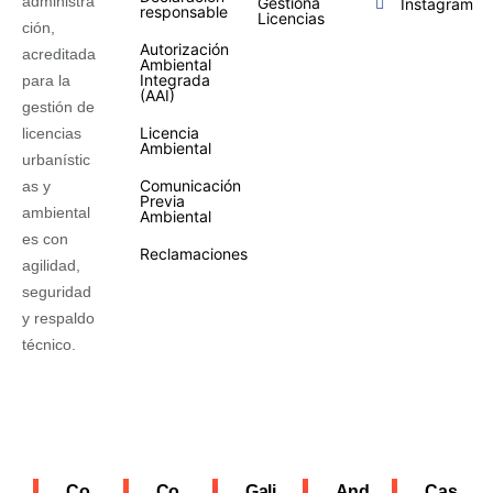
administra
Gestiona
Instagram
responsable
Licencias
ción,
Autorización
acreditada
Ambiental
Integrada
para la
(AAI)
gestión de
Licencia
licencias
Ambiental
urbanístic
Comunicación
as y
Previa
ambiental
Ambiental
es con
Reclamaciones
agilidad,
seguridad
y respaldo
técnico.
Co
Co
Gali
And
Cas