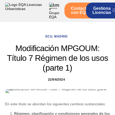
Contacto
Gestiona
Inicio
con EQA
Licencias
Servicios
Quienes somos
ECU
,
MADRID
Actualidad
Modificación MPGOUM:
Título 7 Régimen de los usos
(parte 1)
22/04/2024
En este título se abordan los siguientes cambios sustanciales:
Régimen, clasificación y condiciones generales de los