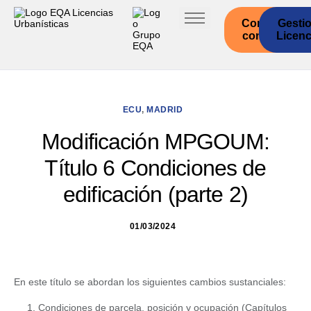
Contacto
Gesti
I
con EQA
Licenc
ni
ci
o
S
er
ECU
,
MADRID
vi
ci
Modificación MPGOUM:
os
Título 6 Condiciones de
edificación (parte 2)
C
C
G
A
C
01/03/2024
o
o
a
n
a
m
m
l
d
s
u
u
i
a
t
n
n
c
l
i
En este título se abordan los siguientes cambios sustanciales:
i
i
i
u
l
Condiciones de parcela, posición y ocupación (Capítulos