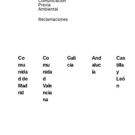
Comunicación
Previa
Ambiental
Reclamaciones
Co
Co
Gali
And
Cas
mu
mu
cia
aluc
tilla
nida
nida
ía
y
d de
d
Leó
Mad
Vale
n
rid
ncia
na