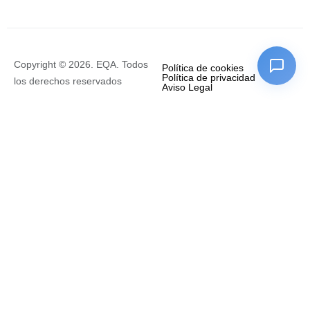
Copyright © 2026. EQA. Todos
Política de cookies
Política de privacidad
los derechos reservados
Aviso Legal
Q
ui
en
es
so
m
os
Sobre nosotros
Tipos de licencias