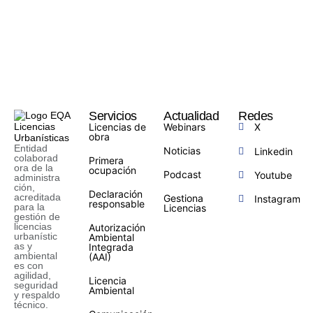
Servicios
Actualidad
Redes
Licencias de
Webinars
X
obra
Entidad
Noticias
Linkedin
colaborad
Primera
ora de la
ocupación
Podcast
Youtube
administra
ción,
Declaración
acreditada
Gestiona
Instagram
responsable
para la
Licencias
gestión de
licencias
Autorización
urbanístic
Ambiental
as y
Integrada
ambiental
(AAI)
es con
agilidad,
Licencia
seguridad
Ambiental
y respaldo
técnico.