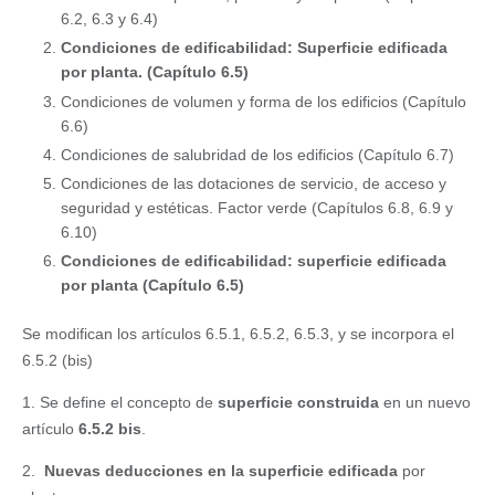
d
d
a
c
l
6.2, 6.3 y 6.4)
a
a
í
a
Condiciones de edificabilidad: Superficie edificada
d
d
a
y
por planta. (Capítulo 6.5)
d
V
L
Condiciones de volumen y forma de los edificios (Capítulo
e
a
e
6.6)
M
l
ó
Condiciones de salubridad de los edificios (Capítulo 6.7)
a
e
n
d
n
Condiciones de las dotaciones de servicio, de acceso y
r
c
seguridad y estéticas. Factor verde (Capítulos 6.8, 6.9 y
i
i
6.10)
d
a
Condiciones de edificabilidad: superficie edificada
n
por planta (Capítulo 6.5)
a
Se modifican los artículos 6.5.1, 6.5.2, 6.5.3, y se incorpora el
6.5.2 (bis)
1. Se define el concepto de
superficie construida
en un nuevo
artículo
6.5.2 bis
.
2.
Nuevas deducciones en la superficie edificada
por