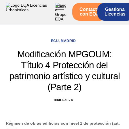
Contacto
Gestiona
Inicio
con EQA
Licencias
Servicios
Quienes somos
ECU
,
MADRID
Actualidad
Modificación MPGOUM:
Título 4 Protección del
patrimonio artístico y cultural
(Parte 2)
09/02/2024
Régimen de obras edificios con nivel 1 de protección (art.