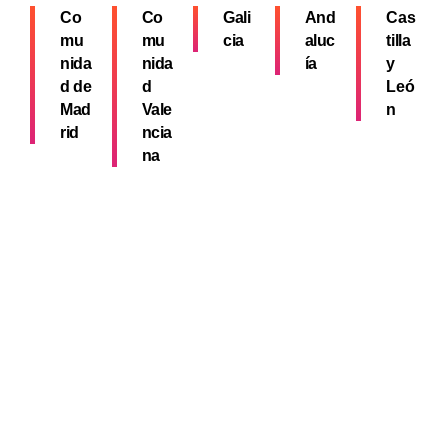
Co
Co
Gali
And
Cas
mu
mu
cia
aluc
tilla
nida
nida
ía
y
d de
d
Leó
Mad
Vale
n
rid
ncia
na