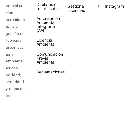
Declaración
administra
Gestiona
Instagram
responsable
Licencias
ción,
Autorización
acreditada
Ambiental
Integrada
para la
(AAI)
gestión de
Licencia
licencias
Ambiental
urbanístic
Comunicación
as y
Previa
ambiental
Ambiental
es con
Reclamaciones
agilidad,
seguridad
y respaldo
técnico.