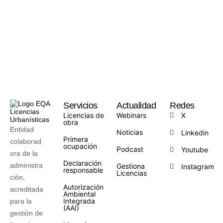
Servicios
Actualidad
Redes
Licencias de
Webinars
X
obra
Entidad
Noticias
Linkedin
Primera
colaborad
ocupación
Podcast
Youtube
ora de la
Declaración
administra
Gestiona
Instagram
responsable
Licencias
ción,
Autorización
acreditada
Ambiental
Integrada
para la
(AAI)
gestión de