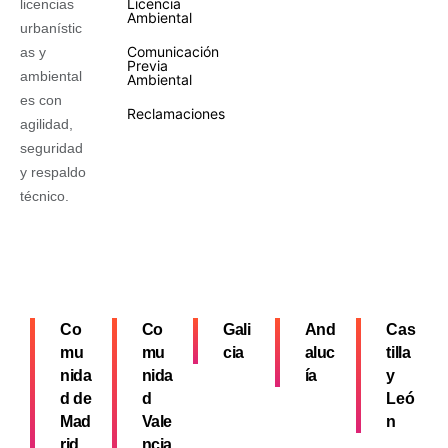
Licencia
licencias
Ambiental
urbanístic
Comunicación
as y
Previa
ambiental
Ambiental
es con
Reclamaciones
agilidad,
seguridad
y respaldo
técnico.
Co
Co
Gali
And
Cas
mu
mu
cia
aluc
tilla
nida
nida
ía
y
d de
d
Leó
Mad
Vale
n
rid
ncia