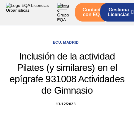
Contacto
Gestiona
Inicio
con EQA
Licencias
Servicios
Quienes somos
ECU
,
MADRID
Actualidad
Inclusión de la actividad
Pilates (y similares) en el
epígrafe 931008 Actividades
de Gimnasio
13/12/2023