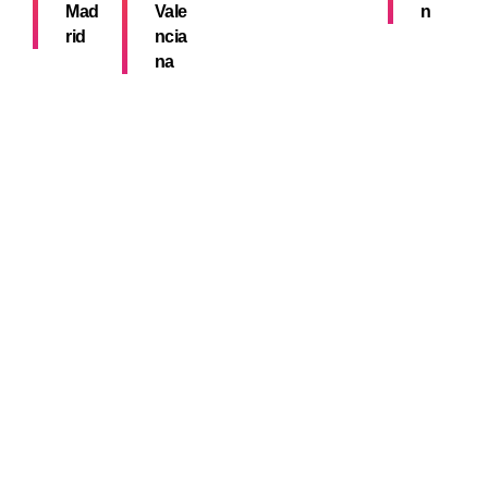
Mad
Vale
n
rid
ncia
na