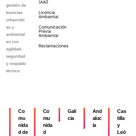
(AAI)
gestión de
Licencia
licencias
Ambiental
urbanístic
Comunicación
as y
Previa
ambiental
Ambiental
es con
Reclamaciones
agilidad,
seguridad
y respaldo
técnico.
Co
Co
Gali
And
Cas
mu
mu
cia
aluc
tilla
nida
nida
ía
y
d de
d
Leó