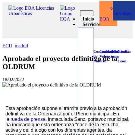
Contacto
Gestio
con
Licencias
Inicio
EQA
Servicios
ECU
,
madrid
Comunidad
Comunidad
Galicia
Andalucía
Castilla
de
Valenciana
y
Aprobado el proyecto definitivo de la
Madrid
León
OLDRUM
18/02/2022
Esta aprobación supone el trámite previo a la aprobación
definitiva de la Ordenanza por el Pleno municipal. En
la
rueda de prensa
, Inmaculada Sanz, portavoz municipal,
ha indicado que esta ordenanza “nace de la escucha
activa y del diálogo con los diferentes agentes, da