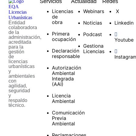
Servicios
Actualidad
Redes
Licencias
Webinars
X
de
obra
Noticias
Linkedin
Entidad
colaboradora
de la
Primera
Podcast
administración,
ocupación
Youtube
acreditada
Gestiona
para la
Declaración
Licencias
gestión
responsable
Instagra
de
licencias
urbanísticas
Autorización
y
Ambiental
ambientales
Integrada
con
(AAI)
agilidad,
seguridad
Licencia
y
respaldo
Ambiental
técnico.
Comunicación
Previa
Ambiental
Reclamaciones