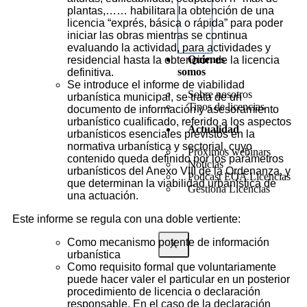
plantas,…… habilitara la obtención de una
licencia “exprés, básica o rápida” para poder
iniciar las obras mientras se continua
evaluando la actividad, para actividades y
Quienes
residencial hasta la obtención de la licencia
somos
definitiva.
Se introduce el informe de viabilidad
Sobre nosotros
urbanística municipal, se trata de un
Tipos de licencias
documento de información y asesoramiento
urbanístico cualificado, referido a los aspectos
Actualidad
urbanísticos esenciales previstos en la
normativa urbanística y sectorial, cuyo
Próximos webinars
contenido queda definido por los parámetros
Noticias
urbanísticos del Anexo VIII de la Ordenanza, y
Podcast EQA Licencias
que determinan la viabilidad urbanística de
Gestiona Licencias
una actuación.
Este informe se regula con una doble vertiente:
Como mecanismo potente de información
X
urbanística
Como requisito formal que voluntariamente
puede hacer valer el particular en un posterior
procedimiento de licencia o declaración
responsable. En el caso de la declaración