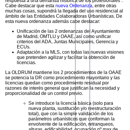
respuesta a una demanda histórica de los profesionales”.
Cabe destacar que esta
nueva Ordenanza
, entre otras
muchas cosas, supondrá la llegada del uso residencial al
ámbito de las Entidades Colaboradoras Urbanísticas. De
esta nueva ordenanza además cabe destacar:
Unificación de las 2 ordenanzas del Ayuntamiento
de Madrid, OMTLU y OAAE, así como unificar
criterios del ADA, Juntas Municipales, Gerencia y
ECUs.
Adaptación a la MLS, con todas las nuevas visiones
que pretenden agilizar y facilitar la obtención de
licencias.
La OLDRUM mantiene los 2 procedimientos de la OAAE
se potencia la DR como procedimiento mayoritario y las
licencias quedan como procedimiento residual por
razones de interés general que justifican la necesidad y
proporcionalidad de un control previo.
Se introduce la licencia básica (solo para
nueva planta, sustitución y/o reestructuración
total), que con la simple validación de los
parámetros urbanísticos que conforman la
envolvente de la edificación, retranqueos,
alturas, edificabilidad, ocupación nº max de