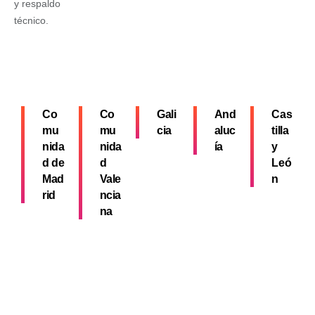
y respaldo
técnico.
Co
Co
Gali
And
Cas
mu
mu
cia
aluc
tilla
nida
nida
ía
y
d de
d
Leó
Mad
Vale
n
rid
ncia
na