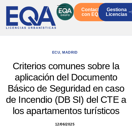
Contacto
Gestiona
Inicio
con EQA
Licencias
Servicios
Quienes somos
Actualidad
ECU
,
MADRID
Criterios comunes sobre la
aplicación del Documento
Básico de Seguridad en caso
de Incendio (DB SI) del CTE a
los apartamentos turísticos
12/06/2025