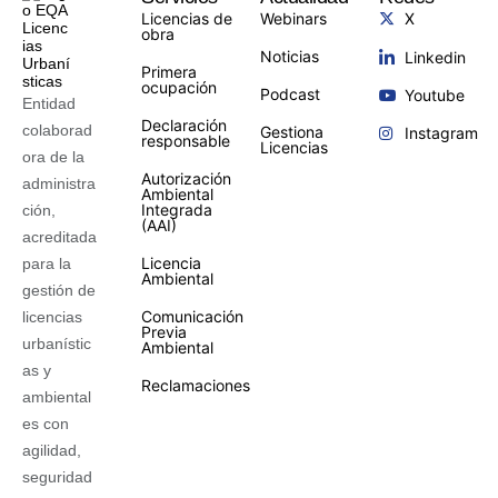
Licencias de
Webinars
X
obra
Noticias
Linkedin
Primera
ocupación
Podcast
Youtube
Entidad
Declaración
colaborad
Gestiona
Instagram
responsable
Licencias
ora de la
Autorización
administra
Ambiental
Integrada
ción,
(AAI)
acreditada
Licencia
para la
Ambiental
gestión de
Comunicación
licencias
Previa
urbanístic
Ambiental
as y
Reclamaciones
ambiental
es con
agilidad,
seguridad