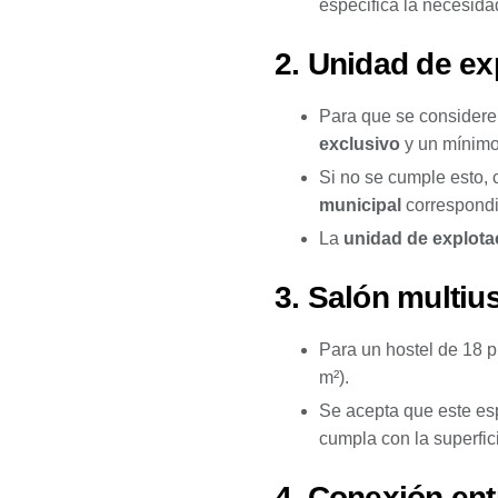
especifica la necesid
2. Unidad de ex
Para que se consider
exclusivo
y un mínim
Si no se cumple esto,
municipal
correspondi
La
unidad de explota
3. Salón multiu
Para un hostel de 18 p
m²).
Se acepta que este e
cumpla con la superfic
4. Conexión ent