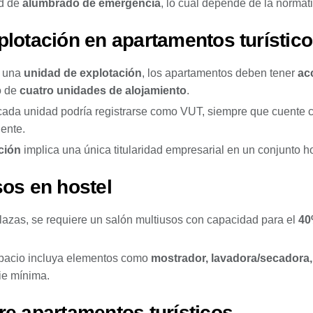
ad de
alumbrado de emergencia
, lo cual depende de la normat
plotación en apartamentos turístic
e una
unidad de explotación
, los apartamentos deben tener
ac
o de
cuatro unidades de alojamiento
.
 cada unidad podría registrarse como VUT, siempre que cuente 
ente.
ción
implica una única titularidad empresarial en un conjunto h
sos en hostel
lazas, se requiere un salón multiusos con capacidad para el
40
spacio incluya elementos como
mostrador, lavadora/secadora
ie mínima.
re apartamentos turísticos