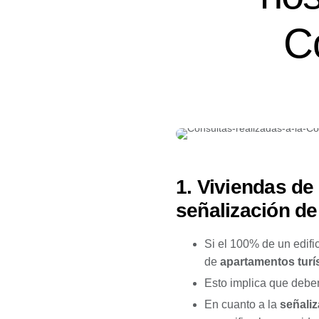
C
1. Viviendas de 
señalización d
Si el 100% de un edifi
de
apartamentos turí
Esto implica que deben 
En cuanto a la
señali