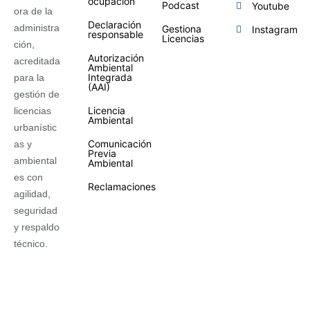
ocupación
Podcast
Youtube
ora de la
Declaración
administra
Gestiona
Instagram
responsable
Licencias
ción,
Autorización
acreditada
Ambiental
Integrada
para la
(AAI)
gestión de
Licencia
licencias
Ambiental
urbanístic
Comunicación
as y
Previa
ambiental
Ambiental
es con
Reclamaciones
agilidad,
seguridad
y respaldo
técnico.