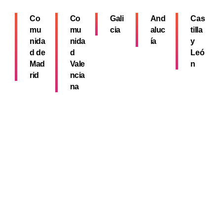
Co
Co
Gali
And
Cas
mu
mu
cia
aluc
tilla
nida
nida
ía
y
d de
d
Leó
Mad
Vale
n
rid
ncia
na