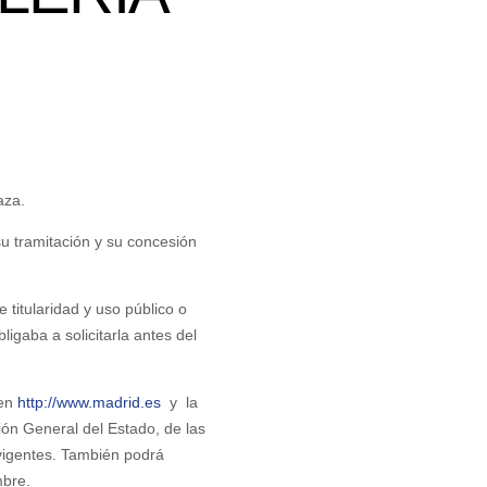
aza.
su tramitación y su concesión
 titularidad y uso público o
igaba a solicitarla antes del
 en
http://www.madrid.es
y la
ión General del Estado, de las
vigentes. También podrá
mbre.