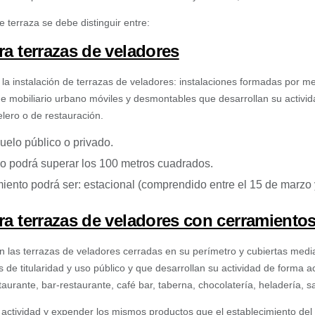
de terraza se debe distinguir entre:
ra terrazas de veladores
 la instalación de terrazas de veladores: instalaciones formadas por mes
de mobiliario urbano móviles y desmontables que desarrollan su activi
elero o de restauración.
uelo público o privado.
o podrá superar los 100 metros cuadrados.
ento podrá ser: estacional (comprendido entre el 15 de marzo y
ra terrazas de veladores con cerramientos
son las terrazas de veladores cerradas en su perímetro y cubiertas me
 de titularidad y uso público y que desarrollan su actividad de forma a
staurante, bar-restaurante, café bar, taberna, chocolatería, heladería, sa
 actividad y expender los mismos productos que el establecimiento de