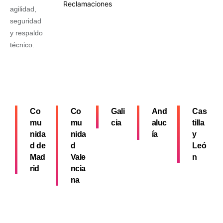
Reclamaciones
agilidad,
seguridad
y respaldo
técnico.
Co
Co
Gali
And
Cas
mu
mu
cia
aluc
tilla
nida
nida
ía
y
d de
d
Leó
Mad
Vale
n
rid
ncia
na