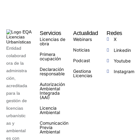
Servicios
Actualidad
Redes
Licencias de
Webinars
X
obra
Entidad
Noticias
Linkedin
Primera
colaborad
ocupación
Podcast
Youtube
ora de la
Declaración
administra
Gestiona
Instagram
responsable
Licencias
ción,
Autorización
acreditada
Ambiental
Integrada
para la
(AAI)
gestión de
Licencia
licencias
Ambiental
urbanístic
Comunicación
as y
Previa
ambiental
Ambiental
es con