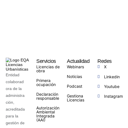
Servicios
Actualidad
Redes
Licencias de
Webinars
X
obra
Entidad
Noticias
Linkedin
Primera
colaborad
ocupación
Podcast
Youtube
ora de la
Declaración
administra
Gestiona
Instagram
responsable
Licencias
ción,
Autorización
acreditada
Ambiental
Integrada
para la
(AAI)
gestión de