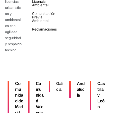
Licencia
licencias
Ambiental
urbanístic
Comunicación
as y
Previa
ambiental
Ambiental
es con
Reclamaciones
agilidad,
seguridad
y respaldo
técnico.
Co
Co
Gali
And
Cas
mu
mu
cia
aluc
tilla
nida
nida
ía
y
d de
d
Leó
Mad
Vale
n
rid
ncia