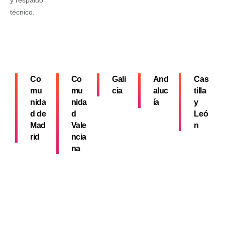
y respaldo
técnico.
Co
Co
Gali
And
Cas
mu
mu
cia
aluc
tilla
nida
nida
ía
y
d de
d
Leó
Mad
Vale
n
rid
ncia
na