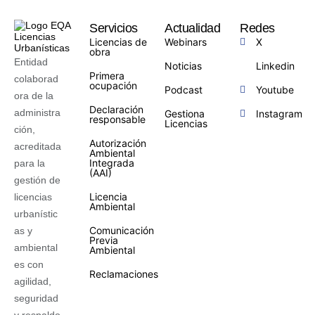
Servicios
Actualidad
Redes
Licencias de
Webinars
X
obra
Entidad
Noticias
Linkedin
Primera
colaborad
ocupación
Podcast
Youtube
ora de la
Declaración
administra
Gestiona
Instagram
responsable
Licencias
ción,
Autorización
acreditada
Ambiental
Integrada
para la
(AAI)
gestión de
Licencia
licencias
Ambiental
urbanístic
Comunicación
as y
Previa
ambiental
Ambiental
es con
Reclamaciones
agilidad,
seguridad