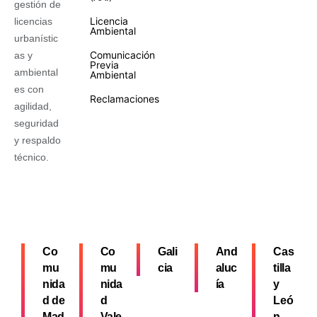
gestión de
Licencia
licencias
Ambiental
urbanístic
Comunicación
as y
Previa
ambiental
Ambiental
es con
Reclamaciones
agilidad,
seguridad
y respaldo
técnico.
Co
Co
Gali
And
Cas
mu
mu
cia
aluc
tilla
nida
nida
ía
y
d de
d
Leó
Mad
Vale
n